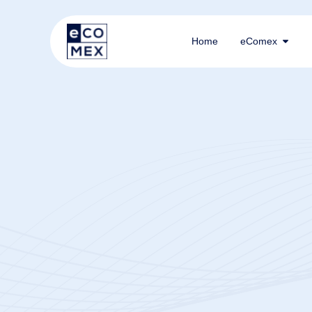
Home
eComex