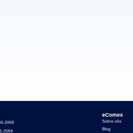
eComex
Sobre nós
60-2069
Blog
42-2069