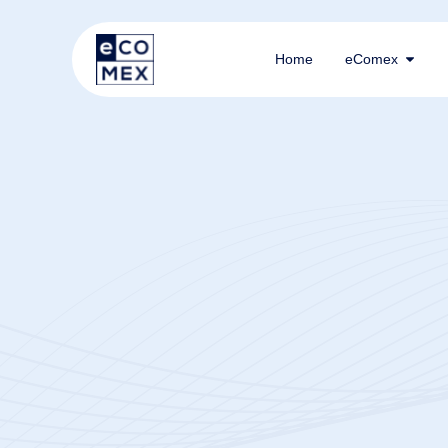
Home
eComex