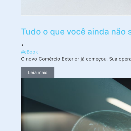
Tudo o que você ainda não 
•
#eBook
O novo Comércio Exterior já começou. Sua oper
Leia mais