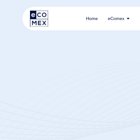
Home
eComex