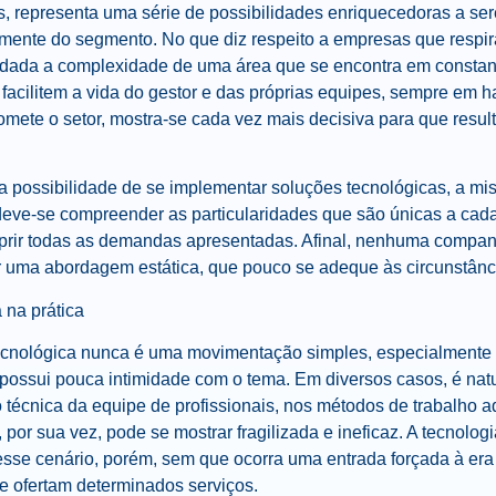
s, representa uma série de possibilidades enriquecedoras a se
ente do segmento. No que diz respeito a empresas que respir
 dada a complexidade de uma área que se encontra em constan
 facilitem a vida do gestor e das próprias equipes, sempre em 
omete o setor, mostra-se cada vez mais decisiva para que result
a possibilidade de se implementar soluções tecnológicas, a m
, deve-se compreender as particularidades que são únicas a cad
ir todas as demandas apresentadas. Afinal, nenhuma companhi
zar uma abordagem estática, que pouco se adeque às circunstânc
 na prática
ecnológica nunca é uma movimentação simples, especialmente
possui pouca intimidade com o tema. Em diversos casos, é na
 técnica da equipe de profissionais, nos métodos de trabalho 
por sua vez, pode se mostrar fragilizada e ineficaz. A tecnologi
 esse cenário, porém, sem que ocorra uma entrada forçada à er
e ofertam determinados serviços.