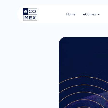
Home
eComex