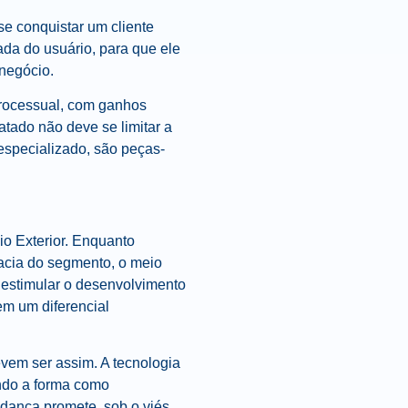
se conquistar um cliente
ada do usuário, para que ele
 negócio.
processual, com ganhos
atado não deve se limitar a
especializado, são peças-
o Exterior. Enquanto
racia do segmento, o meio
 estimular o desenvolvimento
em um diferencial
vem ser assim. A tecnologia
ando a forma como
udança promete, sob o viés