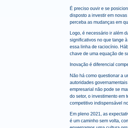
É preciso ouvir e se posicio
disposto a investir em novas
perceba as mudanças em quesi
Logo, é necessário ir além 
significativos no que tange 
essa linha de raciocínio. Há
chave de uma equação de suc
Inovação é diferencial comp
Não há como questionar a ur
autoridades governamentais c
empresarial não pode se man
do setor, o investimento em 
competitivo indispensável no
Em pleno 2021, as expectati
é um caminho sem volta, com
enxergamos uma cultura orga