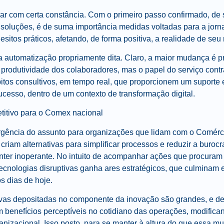
nar com certa constância. Com o primeiro passo confirmado, de 
 soluções, é de suma importância medidas voltadas para a jorn
tos práticos, afetando, de forma positiva, a realidade de seu
da automatização propriamente dita. Claro, a maior mudança é 
à produtividade dos colaboradores, mas o papel do serviço contr
bitos consultivos, em tempo real, que proporcionem um suporte 
esso, dentro de um contexto de transformação digital.
etitivo para o Comex nacional
gência do assunto para organizações que lidam com o Comérci
riam alternativas para simplificar processos e reduzir a buroc
ter inoperante. No intuito de acompanhar ações que procuram
tecnologias disruptivas ganha ares estratégicos, que culminam 
s dias de hoje.
vas depositadas no componente da inovação são grandes, e de
 benefícios perceptíveis no cotidiano das operações, modific
nizacional. Isso posto, para se manter à altura do que essa m