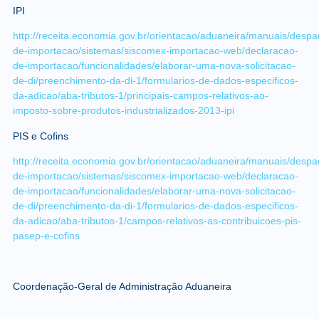
IPI
http://receita.economia.gov.br/orientacao/aduaneira/manuais/despa
de-importacao/sistemas/siscomex-importacao-web/declaracao-
de-importacao/funcionalidades/elaborar-uma-nova-solicitacao-
de-di/preenchimento-da-di-1/formularios-de-dados-especificos-
da-adicao/aba-tributos-1/principais-campos-relativos-ao-
imposto-sobre-produtos-industrializados-2013-ipi
PIS e Cofins
http://receita.economia.gov.br/orientacao/aduaneira/manuais/despa
de-importacao/sistemas/siscomex-importacao-web/declaracao-
de-importacao/funcionalidades/elaborar-uma-nova-solicitacao-
de-di/preenchimento-da-di-1/formularios-de-dados-especificos-
da-adicao/aba-tributos-1/campos-relativos-as-contribuicoes-pis-
pasep-e-cofins
Coordenação-Geral de Administração Aduaneira