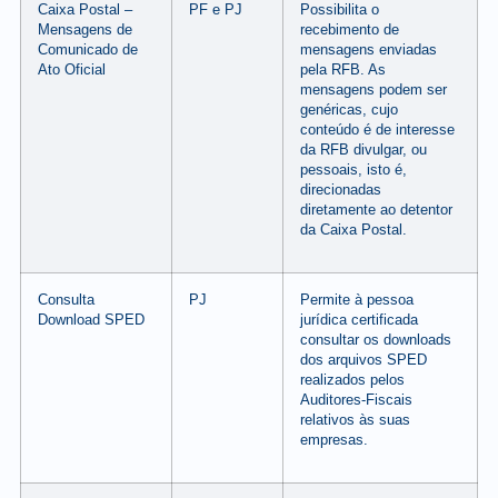
Caixa Postal –
PF e PJ
Possibilita o
Mensagens de
recebimento de
Comunicado de
mensagens enviadas
Ato Oficial
pela RFB. As
mensagens podem ser
genéricas, cujo
conteúdo é de interesse
da RFB divulgar, ou
pessoais, isto é,
direcionadas
diretamente ao detentor
da Caixa Postal.
Consulta
PJ
Permite à pessoa
Download SPED
jurídica certificada
consultar os downloads
dos arquivos SPED
realizados pelos
Auditores-Fiscais
relativos às suas
empresas.