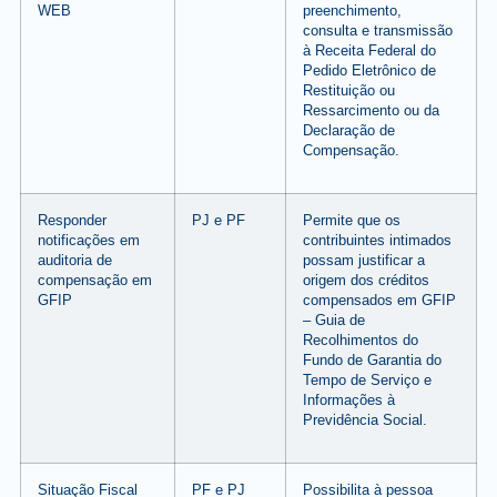
WEB
preenchimento,
consulta e transmissão
à Receita Federal do
Pedido Eletrônico de
Restituição ou
Ressarcimento ou da
Declaração de
Compensação.
Responder
PJ e PF
Permite que os
notificações em
contribuintes intimados
auditoria de
possam justificar a
compensação em
origem dos créditos
GFIP
compensados em GFIP
– Guia de
Recolhimentos do
Fundo de Garantia do
Tempo de Serviço e
Informações à
Previdência Social.
Situação Fiscal
PF e PJ
Possibilita à pessoa