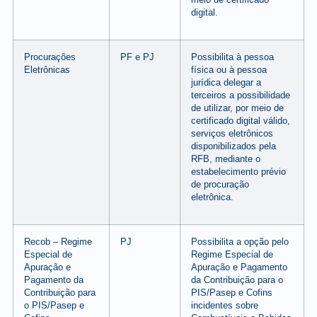
digital.
Procurações
PF e PJ
Possibilita à pessoa
Eletrônicas
física ou à pessoa
jurídica delegar a
terceiros a possibilidade
de utilizar, por meio de
certificado digital válido,
serviços eletrônicos
disponibilizados pela
RFB, mediante o
estabelecimento prévio
de procuração
eletrônica.
Recob – Regime
PJ
Possibilita a opção pelo
Especial de
Regime Especial de
Apuração e
Apuração e Pagamento
Pagamento da
da Contribuição para o
Contribuição para
PIS/Pasep e Cofins
o PIS/Pasep e
incidentes sobre