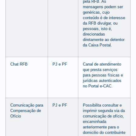
pela RFB. As
mensagens podem ser
genéricas, cujo
conteúdo é de interesse
da RFB divulgar, ou
pessoais, isto é,
direcionadas
diretamente ao detentor
da Caixa Postal.
Chat RFB
PJ e PF
Canal de atendimento
que presta serviços
para pessoas físicas e
jurídicas autenticados
no Portal e-CAC.
Comunicação para
PJ e PF
Possibilita consultar e
Compensação de
imprimir segunda via da
Ofício
comunicação de ofício,
encaminhada
anteriormente para o
domicilio do contribuinte