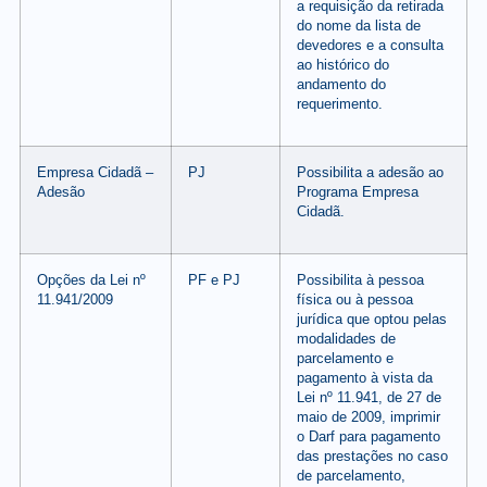
a requisição da retirada
do nome da lista de
devedores e a consulta
ao histórico do
andamento do
requerimento.
Empresa Cidadã –
PJ
Possibilita a adesão ao
Adesão
Programa Empresa
Cidadã.
Opções da Lei nº
PF e PJ
Possibilita à pessoa
11.941/2009
física ou à pessoa
jurídica que optou pelas
modalidades de
parcelamento e
pagamento à vista da
Lei nº 11.941, de 27 de
maio de 2009, imprimir
o Darf para pagamento
das prestações no caso
de parcelamento,