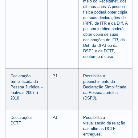
meio do Receitanet, dos
últimos anos. A pessoa
física poderá obter cópia
de suas declarações de
IRPF, de ITR e da Dirf. A
pessoa jurídica poderá
obter cópia de suas
declarações de ITR, da
Dirf, da DIPJ ou da
DSPJ e da DCTF,
conforme o caso.
Declaração
PJ
Possibilita o
Simplificada da
preenchimento da
Pessoa Jurídica –
Declaração Simplificada
Inativas 2007 a
da Pessoa Jurídica
2010
(DSPJ).
Declarações –
PJ
Possibilita a
DCTF
visualização da relação
das últimas DCTF
entregues.