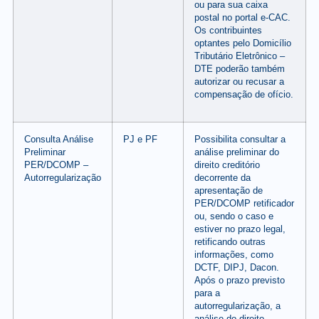
ou para sua caixa
postal no portal e-CAC.
Os contribuintes
optantes pelo Domicílio
Tributário Eletrônico –
DTE poderão também
autorizar ou recusar a
compensação de ofício.
Consulta Análise
PJ e PF
Possibilita consultar a
Preliminar
análise preliminar do
PER/DCOMP –
direito creditório
Autorregularização
decorrente da
apresentação de
PER/DCOMP retificador
ou, sendo o caso e
estiver no prazo legal,
retificando outras
informações, como
DCTF, DIPJ, Dacon.
Após o prazo previsto
para a
autorregularização, a
análise do direito