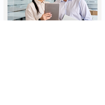
#VOCÊVIU?
Brasil é parceiro estratégico do Japão em
terras raras, afirma embaixador
O embaixador japonês no Brasil, Yasushi Noguchi,
destaca colaboração bilateral para reduzir
dependência da China...
LEIA MAIS