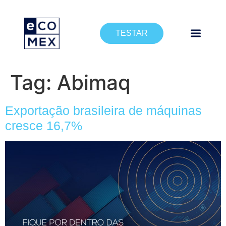
TESTAR
Tag:
Abimaq
Exportação brasileira de máquinas
cresce 16,7%