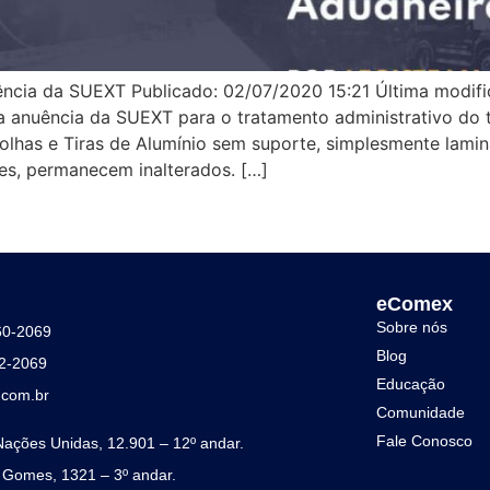
cia da SUEXT Publicado: 02/07/2020 15:21 Última modifi
a anuência da SUEXT para o tratamento administrativo do 
Folhas e Tiras de Alumínio sem suporte, simplesmente lami
tes, permanecem inalterados. […]
eComex
Sobre nós
60-2069
Blog
42-2069
Educação
com.br
Comunidade
Fale Conosco
Nações Unidas, 12.901 – 12º andar.
 Gomes, 1321 – 3º andar.