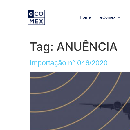
Home
eComex
Tag:
ANUÊNCIA
Importação n° 046/2020