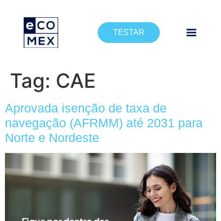
TESTAR
Tag:
CAE
Aprovada isenção de taxa de
navegação (AFRMM) até 2031 para
Norte e Nordeste