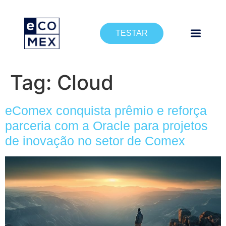
TESTAR
Tag:
Cloud
eComex conquista prêmio e reforça
parceria com a Oracle para projetos
de inovação no setor de Comex