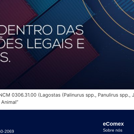
M 0306.31.00 (Lagostas (Palinurus spp., Panulirus spp., J
 Animal”
eComex
Sobre nós
60-2069