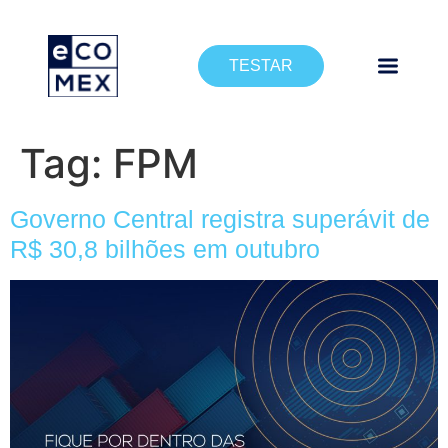
TESTAR
Tag:
FPM
Governo Central registra superávit de
R$ 30,8 bilhões em outubro