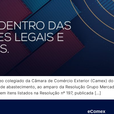
o colegiado da Câmara de Comércio Exterior (Camex) do M
s de abastecimento, ao amparo da Resolução Grupo Merca
m itens listados na Resolução nº 197, publicada […]
eComex