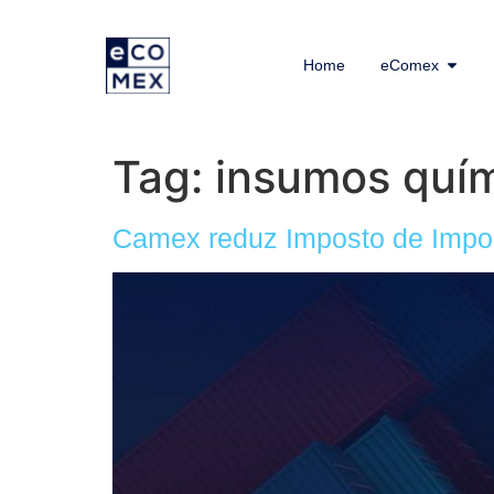
Home
eComex
Tag:
insumos quí
Camex reduz Imposto de Impor