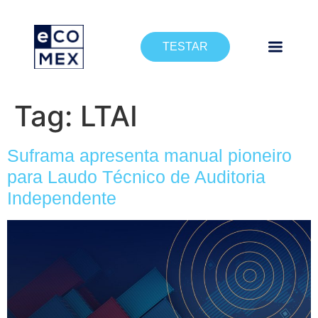
TESTAR
Tag:
LTAI
Suframa apresenta manual pioneiro
para Laudo Técnico de Auditoria
Independente