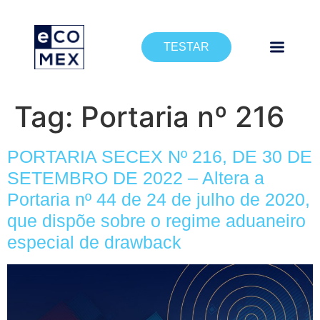
TESTAR
Tag:
Portaria nº 216
PORTARIA SECEX Nº 216, DE 30 DE
SETEMBRO DE 2022 – Altera a
Portaria nº 44 de 24 de julho de 2020,
que dispõe sobre o regime aduaneiro
especial de drawback