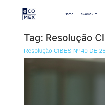
Home
eComex
Tag:
Resolução C
Resolução CIBES Nº 40 DE 28