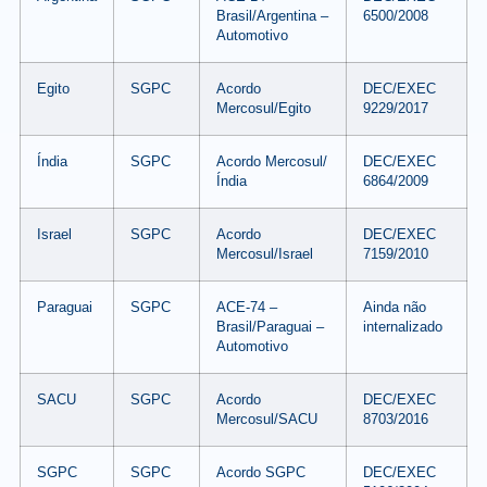
Brasil/Argentina –
6500/2008
Automotivo
Egito
SGPC
Acordo
DEC/EXEC
Mercosul/Egito
9229/2017
Índia
SGPC
Acordo Mercosul/
DEC/EXEC
Índia
6864/2009
Israel
SGPC
Acordo
DEC/EXEC
Mercosul/Israel
7159/2010
Paraguai
SGPC
ACE-74 –
Ainda não
Brasil/Paraguai –
internalizado
Automotivo
SACU
SGPC
Acordo
DEC/EXEC
Mercosul/SACU
8703/2016
SGPC
SGPC
Acordo SGPC
DEC/EXEC