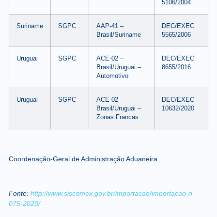
5106/2004
Suriname
SGPC
AAP-41 –
DEC/EXEC
Brasil/Suriname
5565/2006
Uruguai
SGPC
ACE-02 –
DEC/EXEC
Brasil/Uruguai –
8655/2016
Automotivo
Uruguai
SGPC
ACE-02 –
DEC/EXEC
Brasil/Uruguai –
10632/2020
Zonas Francas
Coordenação-Geral de Administração Aduaneira
Fonte:
http://www.siscomex.gov.br/importacao/importacao-n-
075-2020/