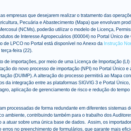
o, as empresas que desejarem realizar o tratamento das operaç
gricultura, Pecuária e Abastecimento (Mapa) que envolvam prod
cosul (NCMs), poderão utilizar o modelo de Licença, Permiss
utos de Interesse Agropecuários​ (I00004) no Portal Único de 
tro de LPCO no Portal está disponível no Anexo da
Instrução No
terça-feira (22).
 de importações, por meio de uma Licença de Importação (LI
ntação do novo processo de importação (NPI) no Portal Único e a
tação (DUIMP). A alteração do processo permitirá ao Mapa con
os da integração entre as plataformas SIGVIG 3 e Portal Único
iagro, aplicação de gerenciamento de risco e redução do tempo
ram processadas de forma redundante em diferentes sistemas d
o ambiente, contribuindo também para o trabalho dos Auditore
 a atuar sobre uma única base de dados. Assim, os importador
 erros no preenchimento de formulários, que garante mais efici