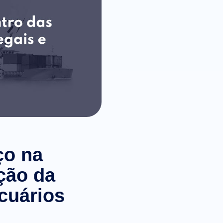
ço na
ção da
cuários