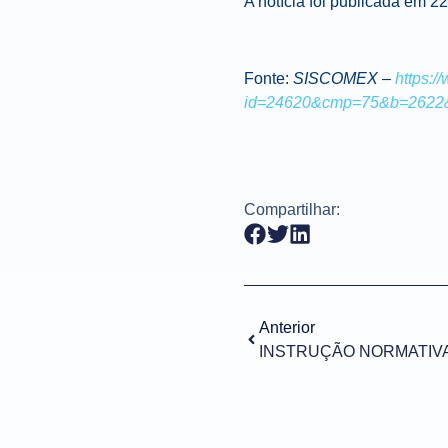
A notícia foi publicada em 2
Fonte:
SISCOMEX –
https:/
id=24620&cmp=75&b=2622
Compartilhar:
Anterior