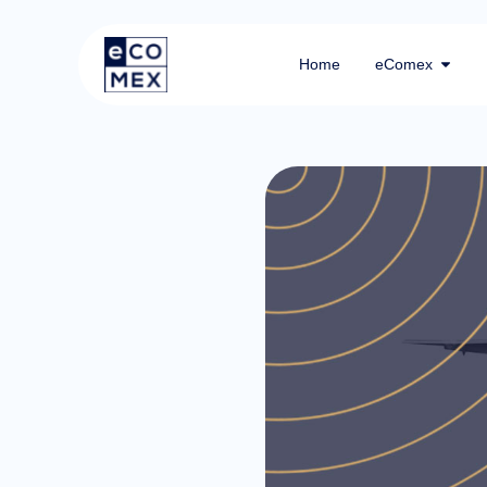
Home
eComex