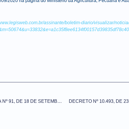
2/09/2020 na página do Ministério da Agricultura, Pecuária e Ab
/www.legisweb.com.br/assinante/boletim-diario/visualizar/noticia
&m=50674&u=33832&e=a1c35f8ee6134f00157d39835df78c4
INSTRUÇÃO NORMATIVA Nº 91, DE 18 DE SETEMBRO DE 2020
DECRETO Nº 10.493, DE 2