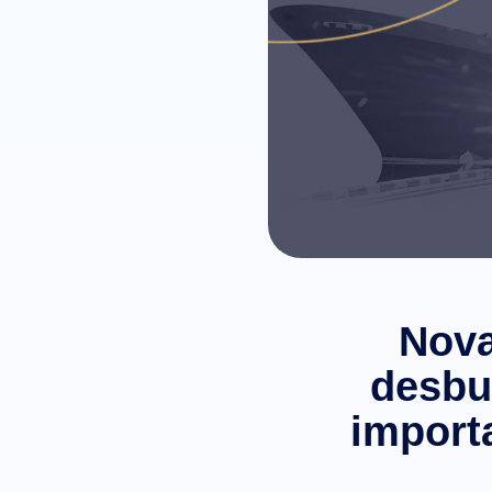
Nova
desbu
import