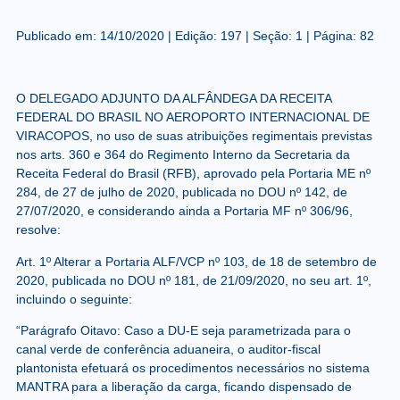
Publicado em:
14/10/2020
|
Edição:
197
|
Seção: 1
|
Página:
82
O DELEGADO ADJUNTO DA ALFÂNDEGA DA RECEITA
FEDERAL DO BRASIL NO AEROPORTO INTERNACIONAL DE
VIRACOPOS, no uso de suas atribuições regimentais previstas
nos arts. 360 e 364 do Regimento Interno da Secretaria da
Receita Federal do Brasil (RFB), aprovado pela Portaria ME nº
284, de 27 de julho de 2020, publicada no DOU nº 142, de
27/07/2020, e considerando ainda a Portaria MF nº 306/96,
resolve:
Art. 1º Alterar a Portaria ALF/VCP nº 103, de 18 de setembro de
2020, publicada no DOU nº 181, de 21/09/2020, no seu art. 1º,
incluindo o seguinte:
“Parágrafo Oitavo: Caso a DU-E seja parametrizada para o
canal verde de conferência aduaneira, o auditor-fiscal
plantonista efetuará os procedimentos necessários no sistema
MANTRA para a liberação da carga, ficando dispensado de