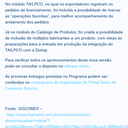
No módulo TA/LPCO, no qual os exportadores registram os
pedidos de licenciamento, foi incluída a possibilidade de marcar
as “operações favoritas”, para melhor acompanhamento do
andamento dos pedidos.
Já no módulo do Catálogo de Produtos, foi criada a possibilidade
de inclusão de múltiplos fabricantes a um produto, com vistas às
preparações para a entrada em produção da integração do
TA/LPCO com a Duimp.
Para verificar todos os aprimoramentos desta nova versão,
pode-se consultar o disposto no
release notes
.
As próximas entregas previstas no Programa podem ser
conferidas no
cronograma de implantação do Portal Único de
Comércio Exterior
.​
Fonte:
SISCOMEX –
https://www.legisweb.com.br/assinante/boletim-
diario/visualizar/noticia/?
id=24524&cmp=75&b=2609&m=50674&u=33832&e=a1c35f8ee6134