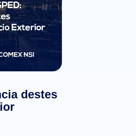
cia destes
ior