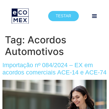
TESTAR
Tag:
Acordos
Automotivos
Importação nº 084/2024 – EX em
acordos comerciais ACE-14 e ACE-74