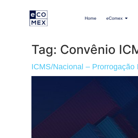
Home
eComex
Tag:
Convênio IC
ICMS/Nacional – Prorrogação