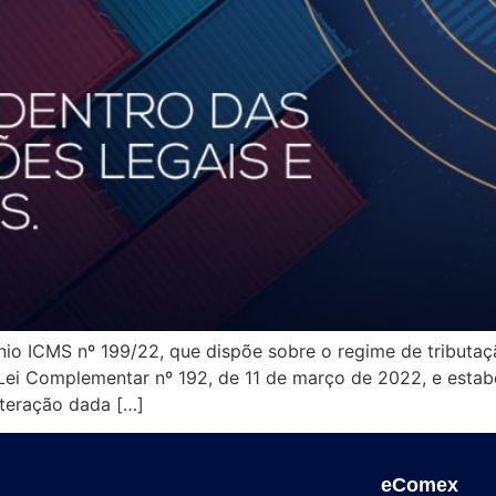
 ICMS nº 199/22, que dispõe sobre o regime de tributaç
ei Complementar nº 192, de 11 de março de 2022, e estabe
teração dada […]
eComex