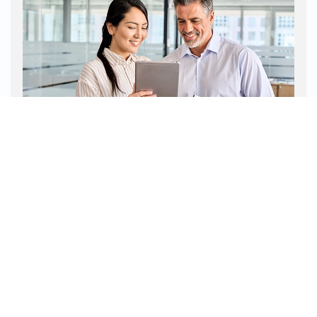
#VOCÊVIU?
Brasil é parceiro estratégico do Japão em
terras raras, afirma embaixador
O embaixador japonês no Brasil, Yasushi Noguchi,
destaca colaboração bilateral para reduzir
dependência da China...
LEIA MAIS