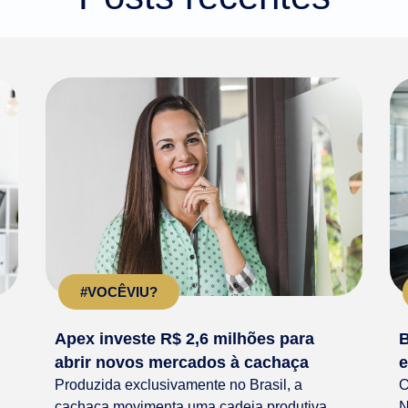
#VOCÊVIU?
Apex investe R$ 2,6 milhões para
B
abrir novos mercados à cachaça
e
Produzida exclusivamente no Brasil, a
O
cachaça movimenta uma cadeia produtiva
N