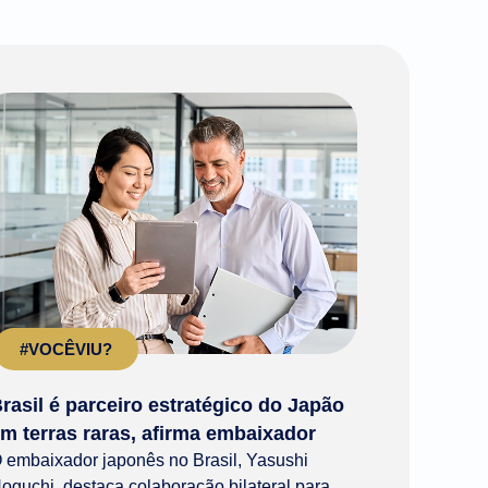
#VOCÊVIU?
rasil é parceiro estratégico do Japão
m terras raras, afirma embaixador
 embaixador japonês no Brasil, Yasushi
oguchi, destaca colaboração bilateral para