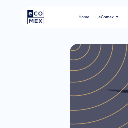
Home
eComex