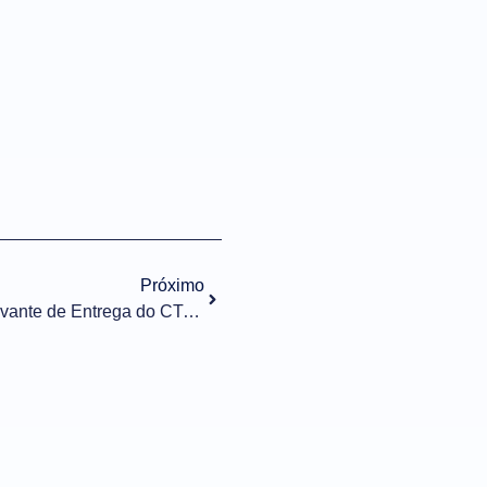
Próximo
Implantação do Evento Comprovante de Entrega do CT-e na NF-e