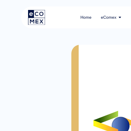
Home
eComex