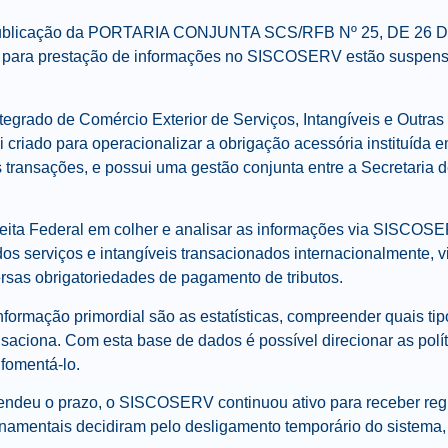
 publicação da PORTARIA CONJUNTA SCS/RFB Nº 25, DE 26 
 para prestação de informações no SISCOSERV estão suspens
grado de Comércio Exterior de Serviços, Intangíveis e Outr
i criado para operacionalizar a obrigação acessória instituída 
s transações, e possui uma gestão conjunta entre a Secretaria d
ceita Federal em colher e analisar as informações via SISCOS
s serviços e intangíveis transacionados internacionalmente, vis
ersas obrigatoriedades de pagamento de tributos.
formação primordial são as estatísticas, compreender quais tip
nsaciona. Com esta base de dados é possível direcionar as polít
 fomentá-lo.
endeu o prazo, o SISCOSERV continuou ativo para receber regis
rnamentais decidiram pelo desligamento temporário do sistem