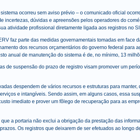
 sistema ocorreu sem aviso prévio – o comunicado oficial ocorr
e incertezas, dúvidas e apreensões pelos operadores do comérc
sua atividade profissional diretamente ligada aos registros n
RV faz parte das medidas governamentais tomadas em face d
cionamento dos recursos orçamentários do governo federal para 
 custo anual de manutenção do sistema é de, no mínimo, 13 milhõ
as de suspensão do prazo de registro visam promover um perí
vadas despendem de vários recursos e estruturas para manter, d
 serviços e intangíveis. Sendo assim, em alguns casos, essa s
custo imediato e prover um fôlego de recuperação para as empr
que a portaria não exclui a obrigação da prestação das inform
azos. Os registros que deixarem de ser efetuados ao longo des