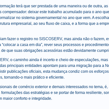
nformação terá que ser prestada de uma maneira ou de outra, a
s compensador: deixar este trabalho acumulado para o ano que
 formalizar no sistema governamental no ano que vem. A escolh
trutura empresarial, ao seu fluxo de caixa, e a forma que a empr
iam fazer o registro no SISCOSERV, mas ainda não o fazem, e
 “colocar a casa em dia”, rever seus processos e procedimentos
de que suas obrigações acessórias estão devidamente cumpri
ERV, o caminho ainda é incerto e cheio de especulações, mas
das principais entidades apontam para uma migração para a No
xistir publicações oficiais, esta mudança condiz com os esforç
, tornando-o mais prático e eficiente.
sionais de comércio exterior e demais interessados no tema, é
 formulações das estratégias e se portar de forma resiliente, 
m maior conforto e integridade.