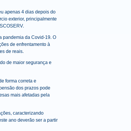
eu apenas 4 dias depois do
io exterior, principalmente
o SISCOSERV.
a pandemia da Covid-19. O
ações de enfrentamento à
es de reais.
odo de maior segurança e
e forma correta e
uspensão dos prazos pode
esas mais afetadas pela
ações, caracterizando
te ano deverão ser a partir