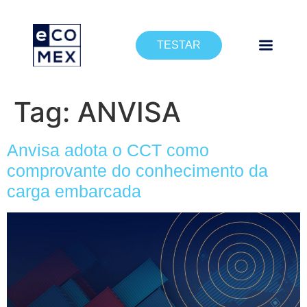
TESTAR
Tag:
ANVISA
Anvisa adota o CCT como
comprovante do conhecimento da
carga embarcada