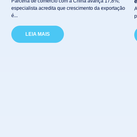
Parceria de comércio com a China avança 17,8%;
e
especialista acredita que crescimento da exportação
A
é...
p
LEIA MAIS