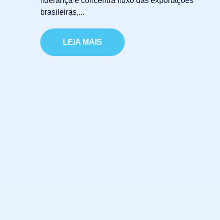
liderança e concentra fluxo das exportações
brasileiras,...
LEIA MAIS