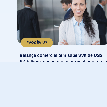
#VOCÊVIU?
Balança comercial tem superávit de US$
6,4 bilhões em março, pior resultado para 
mês em seis anos
Mês registrou queda de vendas externas, e aument
de importações. No acumulado do ano, saldo...
LEIA MAIS