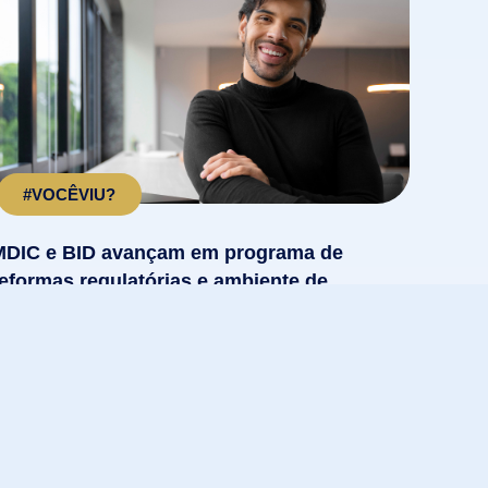
#VOCÊVIU?
MDIC e BID avançam em programa de
reformas regulatórias e ambiente de
negócios
ncontro avalia andamento de ações do governo
ue têm apoio técnico e financeiro do Banco...
LEIA MAIS