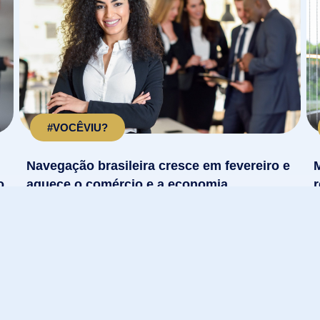
#VOCÊVIU?
Navegação brasileira cresce em fevereiro e
o
aquece o comércio e a economia
Destaques do setor portuário são para terminais
autorizados e cargas estratégicas. A movimentação
o
E
de fevereiro...
q
LEIA MAIS