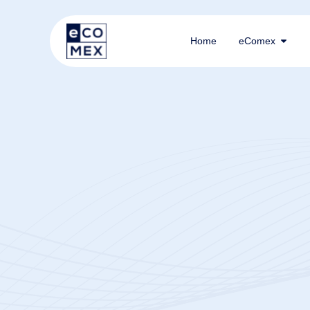
Home
eComex