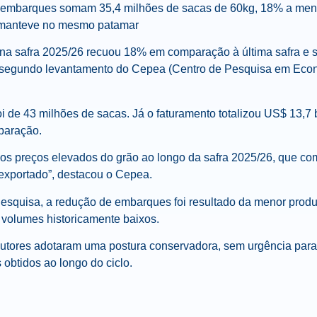
6, embarques somam 35,4 milhões de sacas de 60kg, 18% a me
e manteve no mesmo patamar
 na safra 2025/26 recuou 18% em comparação à última safra e 
o, segundo levantamento do Cepea (Centro de Pesquisa em Eco
foi de 43 milhões de sacas. Já o faturamento totalizou US$ 13,7
paração.
to dos preços elevados do grão ao longo da safra 2025/26, que 
exportado”, destacou o Cepea.
Pesquisa, a redução de embarques foi resultado da menor prod
volumes historicamente baixos.
odutores adotaram uma postura conservadora, sem urgência para 
 obtidos ao longo do ciclo.