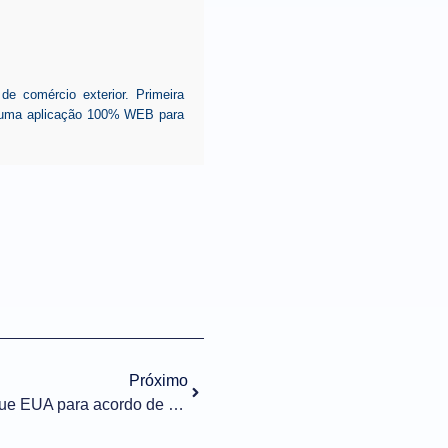
 comércio exterior. Primeira
ar uma aplicação 100% WEB para
Próximo
UE se vê como opção melhor que EUA para acordo de minerais com Brasil