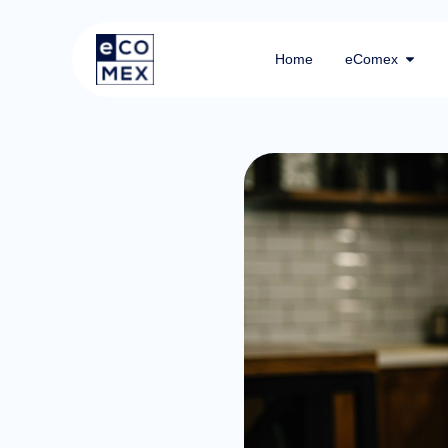
Home
eComex