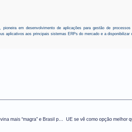
ioneira em desenvolvimento de aplicações para gestão de processos de
seus aplicativos aos principais sistemas ERPs do mercado e a disponibiliz
EUA precisam de carne bovina mais “magra” e Brasil pode se beneficiar