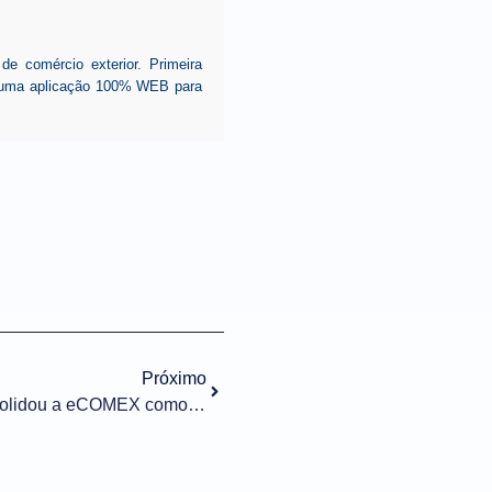
 comércio exterior. Primeira
ar uma aplicação 100% WEB para
Próximo
Case Toyota: o marco que consolidou a eCOMEX como protagonista da maior DUIMP