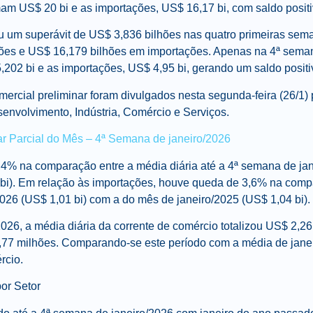
m US$ 20 bi e as importações, US$ 16,17 bi, com saldo positi
u um superávit de US$ 3,836 bilhões nas quatro primeiras sema
ões e US$ 16,179 bilhões em importações. Apenas na 4ª seman
02 bi e as importações, US$ 4,95 bi, gerando um saldo posit
ercial preliminar foram divulgados nesta segunda-feira (26/1)
esenvolvimento, Indústria, Comércio e Serviços.
r Parcial do Mês – 4ª Semana de janeiro/2026
4% na comparação entre a média diária até a 4ª semana de jan
 bi). Em relação às importações, houve queda de 3,6% na comp
026 (US$ 1,01 bi) com a do mês de janeiro/2025 (US$ 1,04 bi).
026, a média diária da corrente de comércio totalizou US$ 2,26
9,77 milhões. Comparando-se este período com a média de jane
rcio.
or Setor