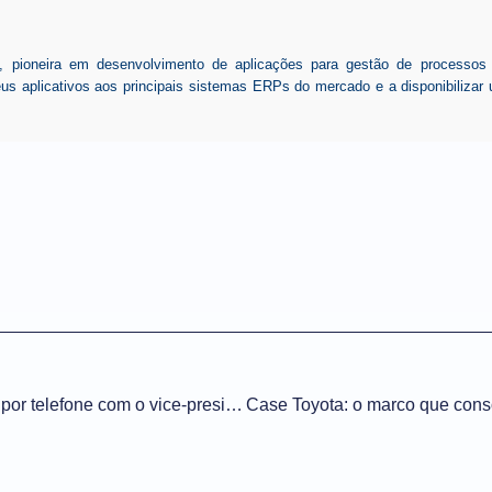
ioneira em desenvolvimento de aplicações para gestão de processos de
seus aplicativos aos principais sistemas ERPs do mercado e a disponibiliz
Geraldo Alckmin conversa por telefone com o vice-presidente da República Popular da China, Han Zheng