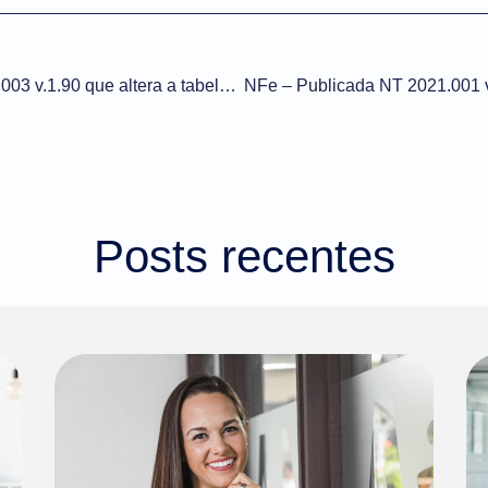
NFe – Publicada NT 2016.003 v.1.90 que altera a tabela de NCM com vigência a partir de abril de 2021
Posts recentes