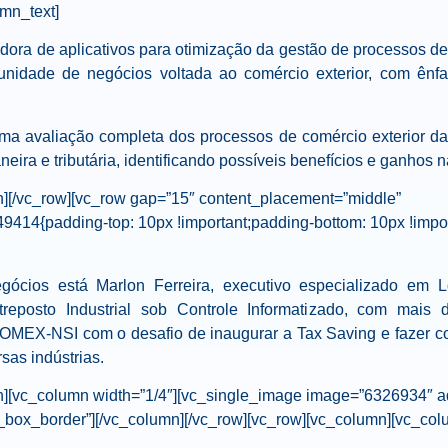
mn_text]
a de aplicativos para otimização da gestão de processos de 
unidade de negócios voltada ao comércio exterior, com ên
ma avaliação completa dos processos de comércio exterior d
neira e tributária, identificando possíveis benefícios e ganhos 
n][/vc_row][vc_row gap=”15″ content_placement=”middle”
14{padding-top: 10px !important;padding-bottom: 10px !impor
egócios está
Marlon Ferreira
, executivo especializado em 
reposto Industrial sob Controle Informatizado, com mais
eCOMEX-NSI com o desafio de inaugurar a Tax Saving e fazer c
sas indústrias.
mn][vc_column width=”1/4″][vc_single_image image=”6326934″ a
c_box_border”][/vc_column][/vc_row][vc_row][vc_column][vc_col