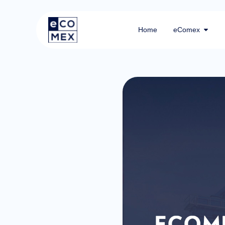
Home
eComex