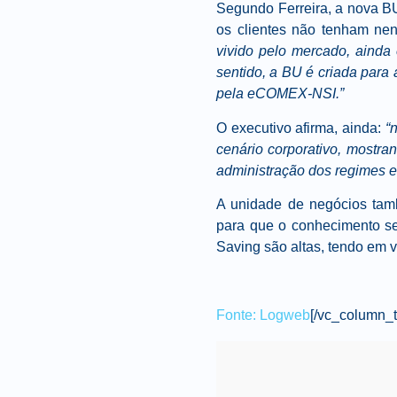
Segundo
Ferreira
, a nova B
os clientes não tenham nen
vivido pelo mercado, ainda
sentido, a BU é criada par
pela eCOMEX-NSI.”
O executivo afirma, ainda:
“
cenário corporativo, mostr
administração dos regimes 
A unidade de negócios tamb
para que o conhecimento s
Saving são altas, tendo em v
Fonte: Logweb
[/vc_column_t