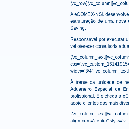
[vc_row][vc_column][vc_colu
A eCOMEX-NSI, desenvolvedor
estruturação de uma nova 
Saving.
Responsável por executar u
vai oferecer consultoria adua
[/vc_column_text][/vc_colum
css=”.vc_custom_16141915494
width=”3/4″][vc_column_text]
À frente da unidade de n
Aduaneiro Especial de Ent
profissional. Ele chega à 
apoie clientes das mais diver
[/vc_column_text][/vc_colu
alignment=”center” style=”v