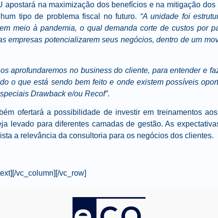
U apostará na maximização dos benefícios e na mitigação dos
hum tipo de problema fiscal no futuro.
“A unidade foi estru
 em meio à pandemia, o qual demanda corte de custos por p
a as empresas potencializarem seus negócios, dentro de um mo
nos aprofundaremos no business do cliente, para entender e f
ando o que está sendo bem feito e onde existem possíveis opo
especiais Drawback e/ou Recof”
.
ém ofertará a possibilidade de investir em treinamentos ao
eja levado para diferentes camadas de gestão. As expectati
ista a relevância da consultoria para os negócios dos clientes.
ext][/vc_column][/vc_row]