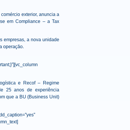
comércio exterior, anuncia a
fase em Compliance – a Tax
as empresas, a nova unidade
na operação.
tant;}”][vc_column
Logística e Recof – Regime
 de 25 anos de experiência
om que a BU (Business Unit)
dd_caption=”yes”
umn_text]