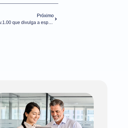
Próximo
NFe – Publicada NT 2021.001 v.1.00 que divulga a especificação técnica do evento “Comprovante de entrega na NF-e”