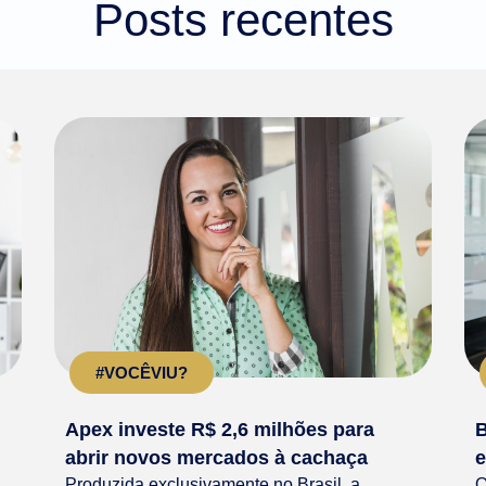
Posts recentes
#VOCÊVIU?
Apex investe R$ 2,6 milhões para
B
abrir novos mercados à cachaça
e
Produzida exclusivamente no Brasil, a
O