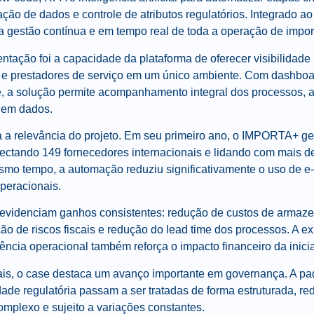
ação de dados e controle de atributos regulatórios. Integrado 
a gestão contínua e em tempo real de toda a operação de impor
tação foi a capacidade da plataforma de oferecer
visibilidade
s e prestadores de serviço em um único ambiente. Com dashboar
, a solução permite acompanhamento integral dos processos, a
 em dados.
a a relevância do projeto. Em seu primeiro ano, o IMPORTA+ g
ctando 149 fornecedores internacionais e lidando com mais de 
esmo tempo, a automação reduziu significativamente o uso de e-
peracionais.
 evidenciam ganhos consistentes: redução de custos de armaze
ão de riscos fiscais e redução do lead time dos processos. A 
iência operacional também reforça o impacto financeiro da inici
is, o case destaca um avanço importante em governança. A pa
dade regulatória passam a ser tratadas de forma estruturada, r
omplexo e sujeito a variações constantes.