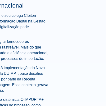
ernacional
 e seu colega Cleiton
formação Digital na Gestão
igitalização pode
.
egrar fornecedores
e rastreável. Mais do que
de e eficiência operacional,
s processos de importação.
al. A implementação do Novo
da DUIMP, trouxe desafios
 por parte da Receita
enagem. Esse contexto gerava
ia.
ção sistêmica. O IMPORTA+
ríticas do processo, como