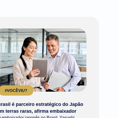
#VOCÊVIU?
rasil é parceiro estratégico do Japão
m terras raras, afirma embaixador
 embaixador japonês no Brasil, Yasushi