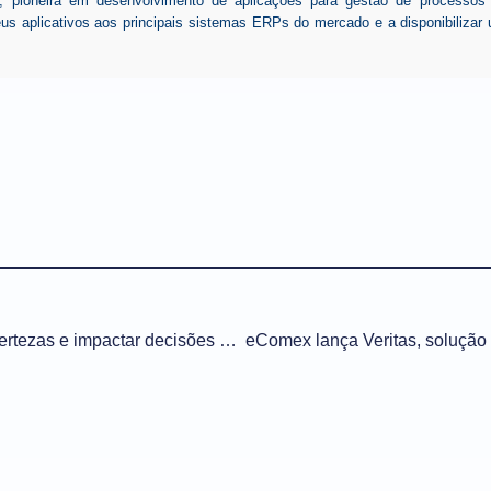
ioneira em desenvolvimento de aplicações para gestão de processos de
seus aplicativos aos principais sistemas ERPs do mercado e a disponibiliz
Eleições devem elevar incertezas e impactar decisões no comércio exterior, avalia eComex