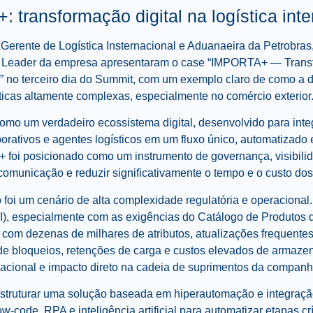
: transformação digital na logística int
Gerente de Logística Insternacional e Aduanaeira da Petrobras,
ct Leader da empresa apresentaram o case “IMPORTA+ — Trans
” no terceiro dia do Summit, com um exemplo claro de como a d
ticas altamente complexas, especialmente no comércio exterior
 como um verdadeiro ecossistema digital, desenvolvido para int
porativos e agentes logísticos em um fluxo único, automatizado 
foi posicionado como um instrumento de governança, visibilida
 comunicação e reduzir significativamente o tempo e o custo do
o foi um cenário de alta complexidade regulatória e operacion
), especialmente com as exigências do Catálogo de Produtos 
s com dezenas de milhares de atributos, atualizações frequentes
 de bloqueios, retenções de carga e custos elevados de armaz
racional e impacto direto na cadeia de suprimentos da companh
 estruturar uma solução baseada em hiperautomação e integra
-code, RPA e inteligência artificial para automatizar etapas c