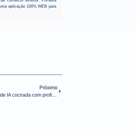
 comércio exterior. Primeira
ar uma aplicação 100% WEB para
Próximo
eComex lança Veritas, solução de IA cocriada com profissionais de comércio exterior