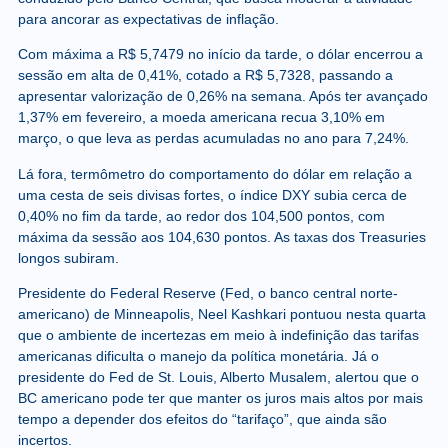
para ancorar as expectativas de inflação.
Com máxima a R$ 5,7479 no início da tarde, o dólar encerrou a
sessão em alta de 0,41%, cotado a R$ 5,7328, passando a
apresentar valorização de 0,26% na semana. Após ter avançado
1,37% em fevereiro, a moeda americana recua 3,10% em
março, o que leva as perdas acumuladas no ano para 7,24%.
Lá fora, termômetro do comportamento do dólar em relação a
uma cesta de seis divisas fortes, o índice DXY subia cerca de
0,40% no fim da tarde, ao redor dos 104,500 pontos, com
máxima da sessão aos 104,630 pontos. As taxas dos Treasuries
longos subiram.
Presidente do Federal Reserve (Fed, o banco central norte-
americano) de Minneapolis, Neel Kashkari pontuou nesta quarta
que o ambiente de incertezas em meio à indefinição das tarifas
americanas dificulta o manejo da política monetária. Já o
presidente do Fed de St. Louis, Alberto Musalem, alertou que o
BC americano pode ter que manter os juros mais altos por mais
tempo a depender dos efeitos do “tarifaço”, que ainda são
incertos.