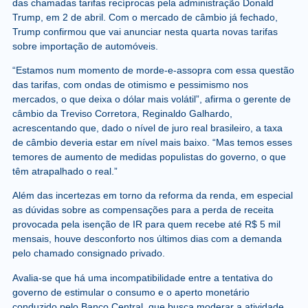
das chamadas tarifas recíprocas pela administração Donald
Trump, em 2 de abril. Com o mercado de câmbio já fechado,
Trump confirmou que vai anunciar nesta quarta novas tarifas
sobre importação de automóveis.
“Estamos num momento de morde-e-assopra com essa questão
das tarifas, com ondas de otimismo e pessimismo nos
mercados, o que deixa o dólar mais volátil”, afirma o gerente de
câmbio da Treviso Corretora, Reginaldo Galhardo,
acrescentando que, dado o nível de juro real brasileiro, a taxa
de câmbio deveria estar em nível mais baixo. “Mas temos esses
temores de aumento de medidas populistas do governo, o que
têm atrapalhado o real.”
Além das incertezas em torno da reforma da renda, em especial
as dúvidas sobre as compensações para a perda de receita
provocada pela isenção de IR para quem recebe até R$ 5 mil
mensais, houve desconforto nos últimos dias com a demanda
pelo chamado consignado privado.
Avalia-se que há uma incompatibilidade entre a tentativa do
governo de estimular o consumo e o aperto monetário
conduzido pelo Banco Central, que busca moderar a atividade