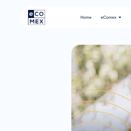
Home
eComex