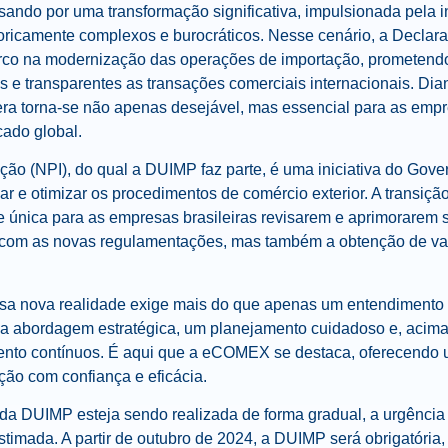
ssando por uma transformação significativa, impulsionada pela
storicamente complexos e burocráticos. Nesse cenário, a Decla
o na modernização das operações de importação, prometendo 
s e transparentes as transações comerciais internacionais. Dia
era torna-se não apenas desejável, mas essencial para as em
cado global.
ão (NPI), do qual a DUIMP faz parte, é uma iniciativa do Gove
zar e otimizar os procedimentos de comércio exterior. A transiç
 única para as empresas brasileiras revisarem e aprimorarem 
com as novas regulamentações, mas também a obtenção de va
ssa nova realidade exige mais do que apenas um entendimento
uma abordagem estratégica, um planejamento cuidadoso e, acim
ento contínuos. É aqui que a eCOMEX se destaca, oferecendo u
ção com confiança e eficácia.
a DUIMP esteja sendo realizada de forma gradual, a urgência
imada. A partir de outubro de 2024, a DUIMP será obrigatória