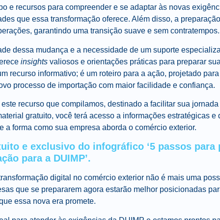
o e recursos para compreender e se adaptar às novas exigência
dades que essa transformação oferece. Além disso, a preparaçã
operações, garantindo uma transição suave e sem contratempos.
de dessa mudança e a necessidade de um suporte especiali
ferece
insights
valiosos e orientações práticas para preparar s
m recurso informativo; é um roteiro para a ação, projetado par
vo processo de importação com maior facilidade e confiança.
este recurso que compilamos, destinado a facilitar sua jornad
terial gratuito, você terá acesso a informações estratégicas e
te a forma como sua empresa aborda o comércio exterior.
uito e exclusivo do infográfico ‘5 passos para
ação para a DUIMP’.
transformação digital no comércio exterior não é mais uma possi
esas que se prepararem agora estarão melhor posicionadas para
 que essa nova era promete.