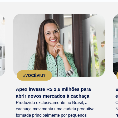
#VOCÊVIU?
Apex investe R$ 2,6 milhões para
B
abrir novos mercados à cachaça
e
Produzida exclusivamente no Brasil, a
O
cachaça movimenta uma cadeia produtiva
N
formada principalmente por pequenos
r
.