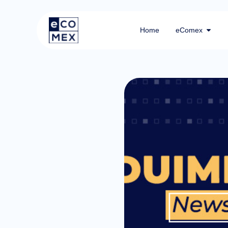
Home
eComex