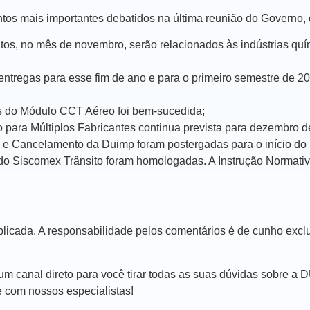
tos mais importantes debatidos na última reunião do Governo,
os, no mês de novembro, serão relacionados às indústrias quí
tregas para esse fim de ano e para o primeiro semestre de 2
es do Módulo CCT Aéreo foi bem-sucedida;
para Múltiplos Fabricantes continua prevista para dezembro d
o e Cancelamento da Duimp foram postergadas para o início do
do Siscomex Trânsito foram homologadas. A Instrução Normativ
 publicada. A responsabilidade pelos comentários é de cunho ex
anal direto para você tirar todas as suas dúvidas sobre a 
com nossos especialistas!