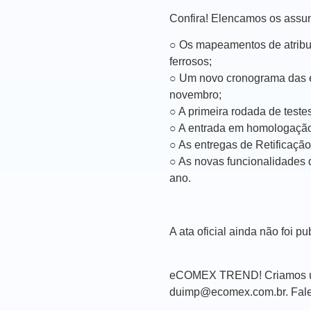
Confira! Elencamos os assun
○ Os mapeamentos de atribut
ferrosos;
○ Um novo cronograma das en
novembro;
○ A primeira rodada de test
○ A entrada em homologação 
○ As entregas de Retificaçã
○ As novas funcionalidades 
ano.
A ata oficial ainda não foi
eCOMEX TREND! Criamos um c
duimp@ecomex.com.br. Fale 