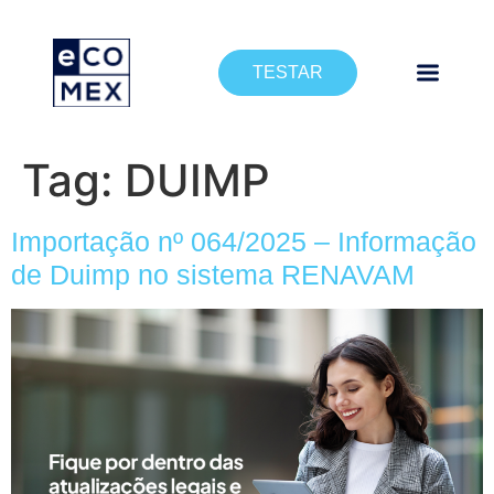
TESTAR
Tag:
DUIMP
Importação nº 064/2025 – Informação
de Duimp no sistema RENAVAM