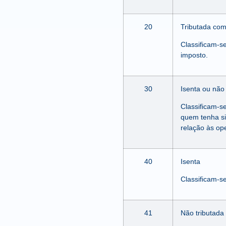
20
Tributada com
Classificam-s
imposto.
30
Isenta ou não 
Classificam-s
quem tenha si
relação às op
40
Isenta
Classificam-s
41
Não tributada