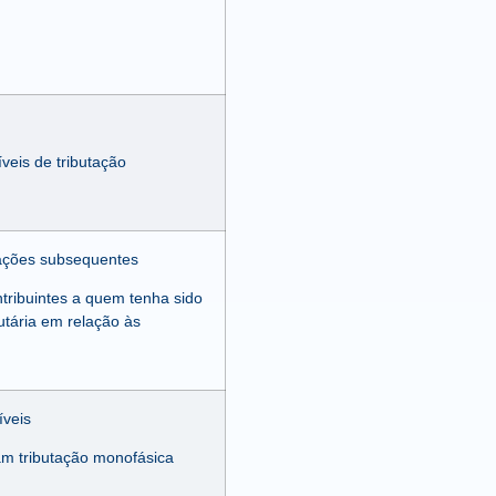
veis de tributação
stações subsequentes
ntribuintes a quem tenha sido
utária em relação às
íveis
am tributação monofásica