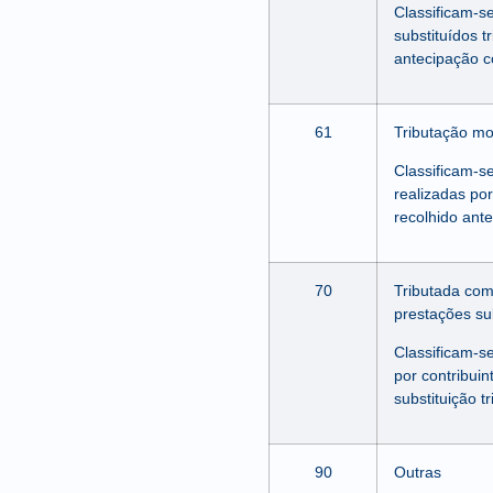
Classificam-s
substituídos t
antecipação c
61
Tributação mo
Classificam-s
realizadas por
recolhido ant
70
Tributada com
prestações s
Classificam-s
por contribui
substituição 
90
Outras