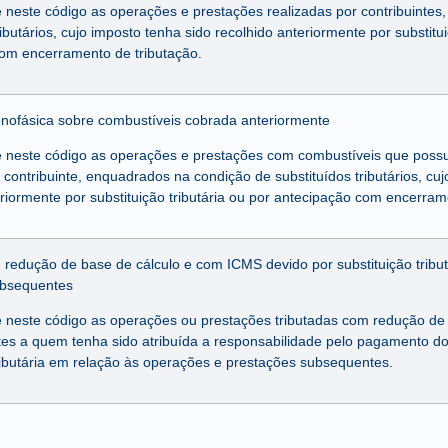
e neste código as operações e prestações realizadas por contribuinte
ributários, cujo imposto tenha sido recolhido anteriormente por substitui
om encerramento de tributação.
nofásica sobre combustíveis cobrada anteriormente
e neste código as operações e prestações com combustíveis que poss
 contribuinte, enquadrados na condição de substituídos tributários, cu
eriormente por substituição tributária ou por antecipação com encerram
 redução de base de cálculo e com ICMS devido por substituição tribut
ubsequentes
e neste código as operações ou prestações tributadas com redução de 
ntes a quem tenha sido atribuída a responsabilidade pelo pagamento d
tributária em relação às operações e prestações subsequentes.