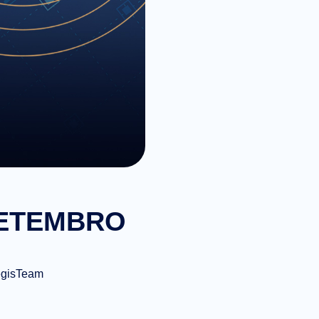
 SETEMBRO
egisTeam