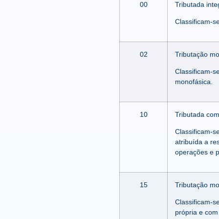
00
Tributada int
Classificam-s
02
Tributação mo
Classificam-s
monofásica.
10
Tributada com
Classificam-s
atribuída a r
operações e 
15
Tributação mo
Classificam-s
própria e com