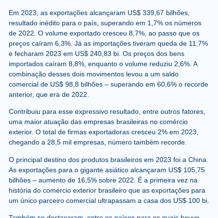
Em 2023, as exportações alcançaram US$ 339,67 bilhões,
resultado inédito para o país, superando em 1,7% os números
de 2022. O volume exportado cresceu 8,7%, ao passo que os
preços caíram 6,3%. Já as importações tiveram queda de 11,7%
e fecharam 2023 em US$ 240,83 bi. Os preços dos bens
importados caíram 8,8%, enquanto o volume reduziu 2,6%. A
combinação desses dois movimentos levou a um saldo
comercial de US$ 98,8 bilhões – superando em 60,6% o recorde
anterior, que era de 2022.
Contribuiu para esse expressivo resultado, entre outros fatores,
uma maior atuação das empresas brasileiras no comércio
exterior. O total de firmas exportadoras cresceu 2% em 2023,
chegando a 28,5 mil empresas, número também recorde.
O principal destino dos produtos brasileiros em 2023 foi a China.
As exportações para o gigante asiático alcançaram US$ 105,75
bilhões – aumento de 16,5% sobre 2022. É a primeira vez na
história do comércio exterior brasileiro que as exportações para
um único parceiro comercial ultrapassam a casa dos US$ 100 bi.
Também se destacaram, entre os países para os quais houve