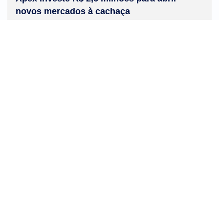
novos mercados à cachaça
Produzida exclusivamente no Brasil, a cachaça
movimenta uma cadeia produtiva formada
principalmente por pequenos produtores...
LEIA MAIS