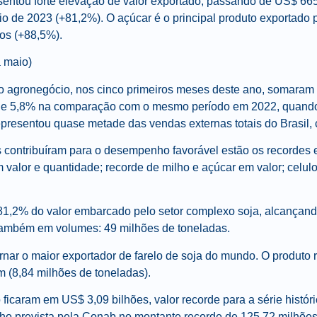
esentou forte elevação de valor exportado, passando de US$ 6
 de 2023 (+81,2%). O açúcar é o principal produto exportado p
os (+88,5%).
 maio)
do agronegócio, nos cinco primeiros meses deste ano, somaram
 de 5,8% na comparação com o mesmo período em 2022, quand
epresentou quase metade das vendas externas totais do Brasil,
 contribuíram para o desempenho favorável estão os recordes e
m valor e quantidade; recorde de milho e açúcar em valor; celul
81,2% do valor embarcado pelo setor complexo soja, alcançando
 também em volumes: 49 milhões de toneladas.
rnar o maior exportador de farelo de soja do mundo. O produto 
m (8,84 milhões de toneladas).
ficaram em US$ 3,09 bilhões, valor recorde para a série histór
ilho prevista pela Conab no montante recorde de 125,72 milhõe