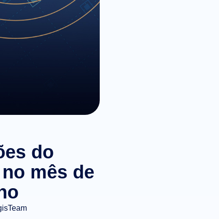
ões do
 no mês de
no
gisTeam