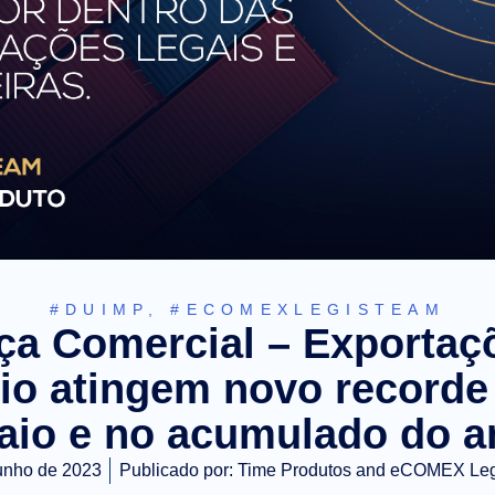
#DUIMP
,
#ECOMEXLEGISTEAM
ça Comercial – Exportaç
io atingem novo recorde
aio e no acumulado do a
unho de 2023
Publicado por:
Time Produtos and eCOMEX Le