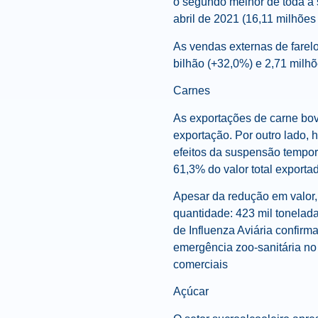
o segundo melhor de toda a 
abril de 2021 (16,11 milhões 
As vendas externas de farel
bilhão (+32,0%) e 2,71 milh
Carnes
As exportações de carne bov
exportação. Por outro lado,
efeitos da suspensão tempor
61,3% do valor total exporta
Apesar da redução em valor,
quantidade: 423 mil tonelad
de Influenza Aviária confirm
emergência zoo-sanitária no
comerciais
Açúcar