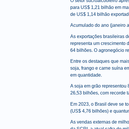
O setor sucroalcooleiro apr
para US$ 1,21 bilhão em maio
de US$ 1,14 bilhão exportad
Acumulado do ano (janeiro a
As exportações brasileiras 
representa um crescimento
64 bilhões. O agronegócio r
Entre os destaques que mais
soja, frango e carne suína e
em quantidade.
A soja em grão representou 
26,53 bilhões, com recorde
Em 2023, o Brasil deve se to
(US$ 4,76 bilhões) e quantu
As vendas externas de milho 
da SCRI, a atual safra de m