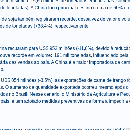
série histórica, 15,60 milhões de toneladas embarcadas, some
de toneladas). A China foi o principal destino (cerca de 60% do t
o de soja também registraram recorde, dessa vez de valor e vo
ões de toneladas (+38,4%), respectivamente.
ina recuaram para US$ 952 milhões (-11,8%), devido à reduçã
 houve recorde em volume: 191 mil toneladas, influenciado pe
ária das vendas ao país. A China é a maior importadora da carn
do.
 US$ 854 milhões (-3,5%), as exportações de carne de frango 
as. O aumento da quantidade exportada ocorreu mesmo após o r
ados no Brasil. Nesse cenário, o Ministério da Agricultura e Pec
 país, e tem adotado medidas preventivas de forma a impedir a 