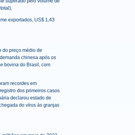
nte superado pelo volume de
otal).
lume exportados, US$ 1,43
o do preço médio de
la demanda chinesa após os
e bovina do Brasil, com
foram recordes em
egistro dos primeiros casos
uária declarou estado de
chegada do vírus às granjas