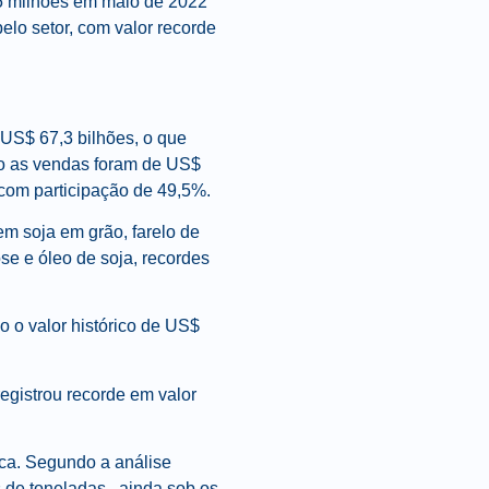
65 milhões em maio de 2022
elo setor, com valor recorde
 US$ 67,3 bilhões, o que
o as vendas foram de US$
 com participação de 49,5%.
m soja em grão, farelo de
ose e óleo de soja, recordes
 o valor histórico de US$
registrou recorde em valor
ica. Segundo a análise
s de toneladas, ainda sob os