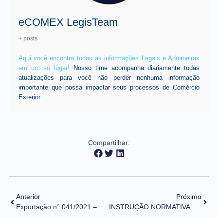
eCOMEX LegisTeam
+ posts
Aqui você encontra todas as informações Legais e Aduaneiras
em um só lugar!
Nosso time acompanha diariamente todas
atualizações para você não perder nenhuma informação
importante que possa impactar seus processos de Comércio
Exterior
Compartilhar:
Anterior
Próximo
Exportação n° 041/2021 – DUE e CCT – Suspensão do cronograma de limitação de acessos
INSTRUÇÃO NORMATIVA RFB Nº 2.057, DE 9 DE DEZEMBRO DE 2021 (DOU de 13/12/2021)