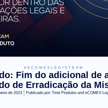
#ECOMEXLEGISTEAM
o: Fim do adicional de a
do de Erradicação da Mis
neiro de 2023
Publicado por:
Time Produtos and eCOMEX Le