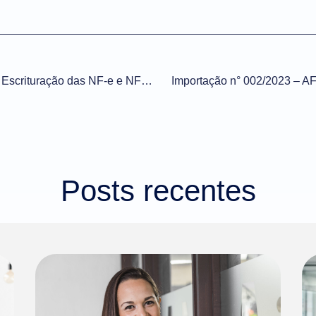
ICMS/SP – Revogação da Escrituração das NF-e e NFC-e Denegadas e Inutilizadas
Importação n° 002/2023 – 
Posts recentes