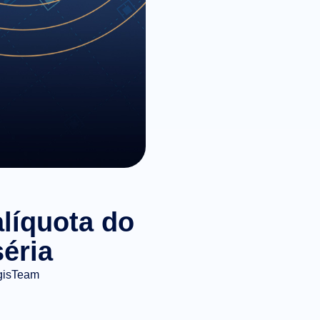
líquota do
éria
gisTeam