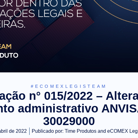
#ECOMEXLEGISTEAM
ação n° 015/2022 – Alter
nto administrativo ANVI
30029000
abril de 2022
Publicado por:
Time Produtos and eCOMEX Leg