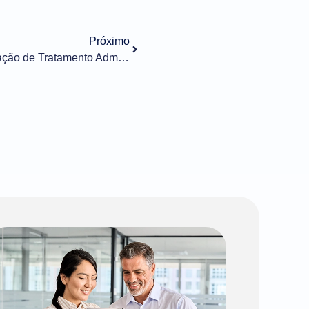
Próximo
Importação n° 016/2022 – Alteração de Tratamento Administrativo ANVISA – NCM 29223990