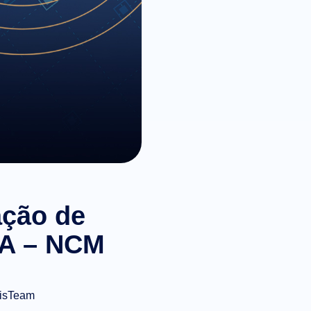
ação de
SA – NCM
isTeam