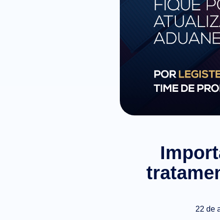
Import
tratame
22 de 