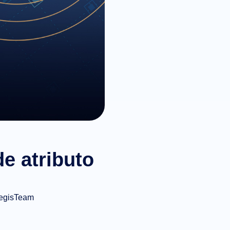
e atributo
egisTeam