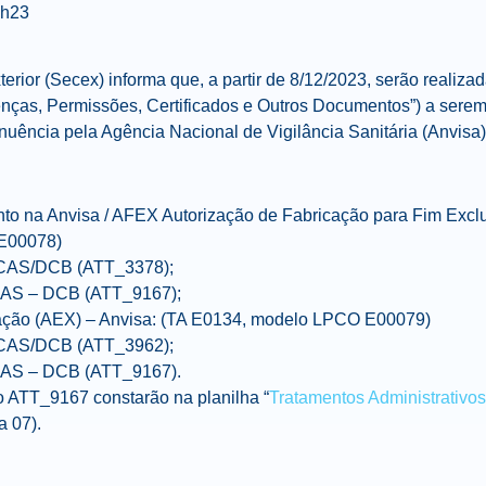
9h23
erior (Secex) informa que, a partir de 8/12/2023, serão realiza
ças, Permissões, Certificados e Outros Documentos”) a serem 
nuência pela Agência Nacional de Vigilância Sanitária (Anvisa)
to na Anvisa / AFEX Autorização de Fabricação para Fim Exclu
E00078)
 CAS/DCB (ATT_3378);
CAS – DCB (ATT_9167);
ação (AEX) – Anvisa: (TA E0134, modelo LPCO E00079)
 CAS/DCB (ATT_3962);
CAS – DCB (ATT_9167).
uto ATT_9167 constarão na planilha “
Tratamentos Administrativo
a 07).