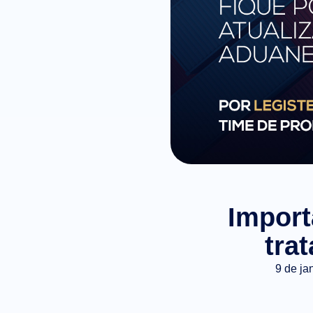
Import
tra
9 de ja