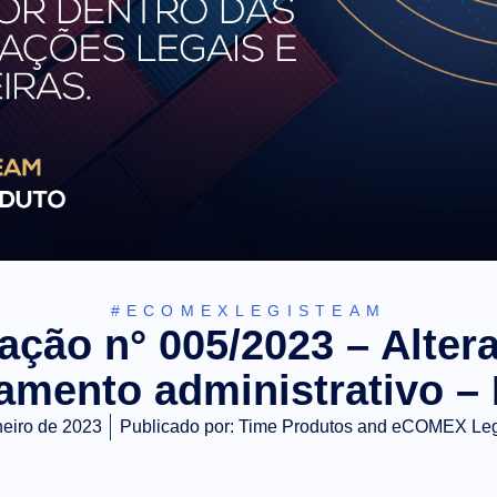
#ECOMEXLEGISTEAM
ação n° 005/2023 – Alter
tamento administrativo –
neiro de 2023
Publicado por:
Time Produtos and eCOMEX Le