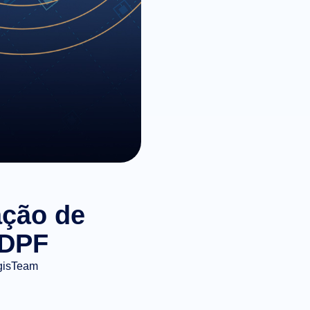
ação de
 DPF
gisTeam