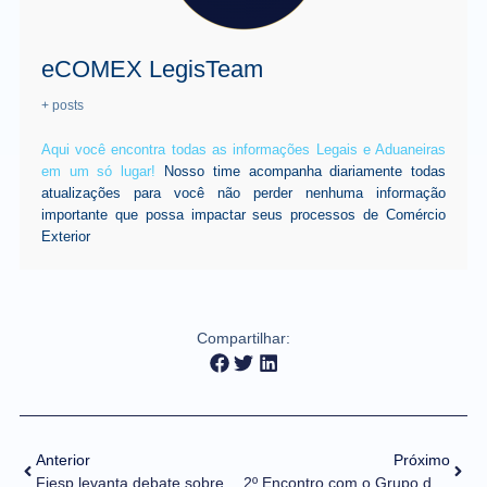
eCOMEX LegisTeam
+ posts
Aqui você encontra todas as informações Legais e Aduaneiras
em um só lugar!
Nosso time acompanha diariamente todas
atualizações para você não perder nenhuma informação
importante que possa impactar seus processos de Comércio
Exterior
Compartilhar:
Anterior
Próximo
Fiesp levanta debate sobre o ICMS na base de cálculo do PIS e COFINS
2º Encontro com o Grupo de Estudos de Normas e Legislação promovido pela PROCOMEX Brasil.