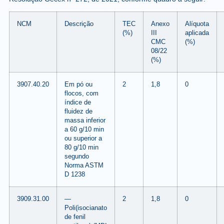
NCM
Descrição
TEC
Anexo
Alíquota
(%)
III
aplicada
CMC
(%)
08/22
(%)
3907.40.20
Em pó ou
2
1,8
0
flocos, com
índice de
fluidez de
massa inferior
a 60 g/10 min
ou superior a
80 g/10 min
segundo
Norma ASTM
D 1238
3909.31.00
—
2
1,8
0
Poli(isocianato
de fenil