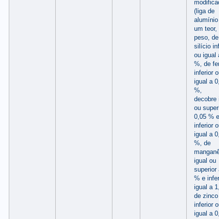
modifica
(liga de
alumíni
um teor,
peso, de
silício in
ou igual 
%, de fe
inferior 
igual a 0
%,
decobre 
ou super
0,05 % 
inferior 
igual a 0
%, de
mangan
igual ou
superior 
% e infer
igual a 
de zinco
inferior 
igual a 