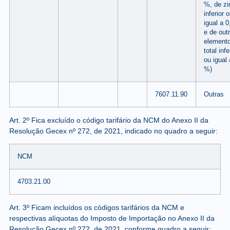
%, de zi
inferior 
igual a 
e de out
element
total infe
ou igual 
%)
7607.11.90
Outras
Art. 2º
Fica excluído o código tarifário da NCM do Anexo II da
Resolução Gecex nº 272, de 2021, indicado no quadro a seguir:
NCM
4703.21.00
Art. 3º Ficam incluídos os códigos tarifários da NCM e
respectivas alíquotas do Imposto de Importação no Anexo II da
Resolução Gecex nº 272, de 2021, conforme quadro a seguir: