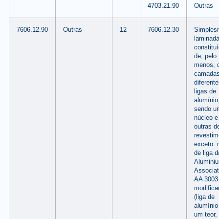
4703.21.90
Outras
7606.12.90
Outras
12
7606.12.30
Simples
laminada
constitu
de, pelo
menos, 
camadas
diferent
ligas de
alumínio
sendo u
núcleo e
outras d
revestim
exceto: 
de liga d
Alumini
Associat
AA 3003
modifica
(liga de
alumíni
um teor,