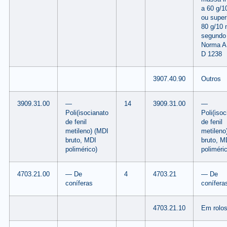
a 60 g/1
ou super
80 g/10 
segundo
Norma 
D 1238
3907.40.90
Outros
3909.31.00
—
14
3909.31.00
—
Poli(isocianato
Poli(isoc
de fenil
de fenil
metileno) (MDI
metileno
bruto, MDI
bruto, M
polimérico)
poliméri
4703.21.00
— De
4
4703.21
— De
coníferas
conífera
4703.21.10
Em rolo