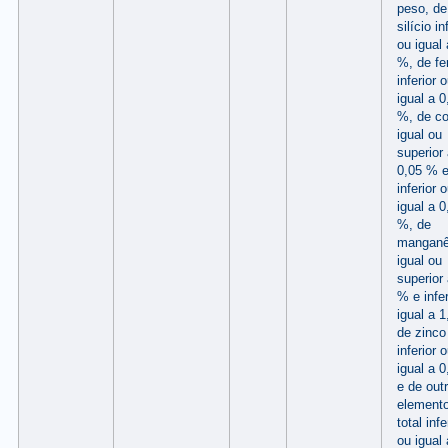
peso, de
silício in
ou igual 
%, de fe
inferior 
igual a 0
%, de co
igual ou
superior
0,05 % 
inferior 
igual a 0
%, de
mangan
igual ou
superior 
% e infer
igual a 
de zinco
inferior 
igual a 
e de out
element
total infe
ou igual 