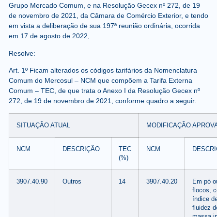
Grupo Mercado Comum, e na Resolução Gecex nº 272, de 19
de novembro de 2021, da Câmara de Comércio Exterior, e tendo
em vista a deliberação de sua 197ª reunião ordinária, ocorrida
em 17 de agosto de 2022,
Resolve:
Art. 1º Ficam alterados os códigos tarifários da Nomenclatura
Comum do Mercosul – NCM que compõem a Tarifa Externa
Comum – TEC, de que trata o Anexo I da Resolução Gecex nº
272, de 19 de novembro de 2021, conforme quadro a seguir:
SITUAÇÃO ATUAL
MODIFICAÇÃO APROV
NCM
DESCRIÇÃO
TEC
NCM
DESCR
(%)
3907.40.90
Outros
14
3907.40.20
Em pó o
flocos, 
índice d
fluidez d
massa in