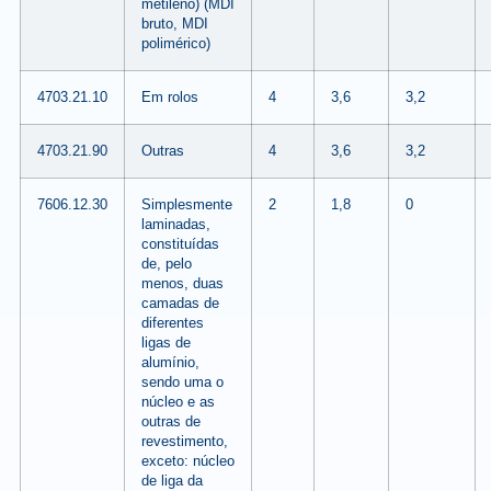
metileno) (MDI
bruto, MDI
polimérico)
4703.21.10
Em rolos
4
3,6
3,2
4703.21.90
Outras
4
3,6
3,2
7606.12.30
Simplesmente
2
1,8
0
laminadas,
constituídas
de, pelo
menos, duas
camadas de
diferentes
ligas de
alumínio,
sendo uma o
núcleo e as
outras de
revestimento,
exceto: núcleo
de liga da