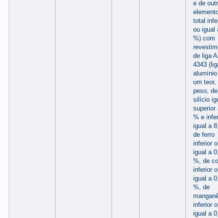
e de out
element
total infe
ou igual 
%) com
revestim
de liga 
4343 (li
alumíni
um teor,
peso, de
silício i
superior 
% e infer
igual a 
de ferro
inferior 
igual a 0
%, de co
inferior 
igual a 0
%, de
mangan
inferior 
igual a 0