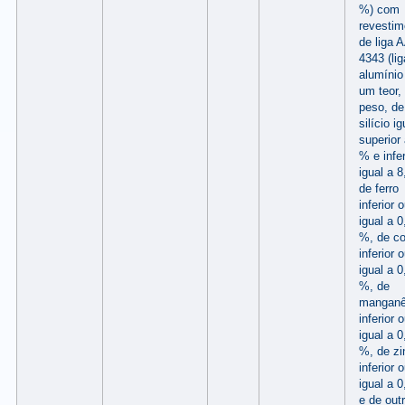
%) com
revestim
de liga 
4343 (li
alumíni
um teor,
peso, de
silício i
superior 
% e infer
igual a 
de ferro
inferior 
igual a 0
%, de co
inferior 
igual a 0
%, de
mangan
inferior 
igual a 0
%, de zi
inferior 
igual a 
e de out