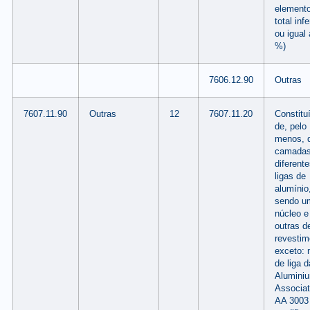
element
total infe
ou igual 
%)
7606.12.90
Outras
7607.11.90
Outras
12
7607.11.20
Constitu
de, pelo
menos, 
camadas
diferent
ligas de
alumínio
sendo u
núcleo e
outras d
revestim
exceto: 
de liga d
Alumini
Associat
AA 3003