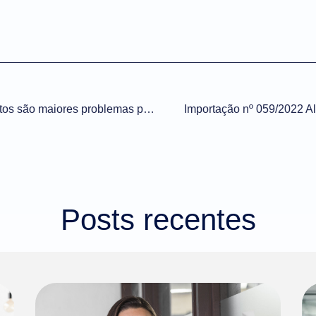
#VocêViu? Logística e custos são maiores problemas para exportadores
Importação nº 059/2022 A
Posts recentes