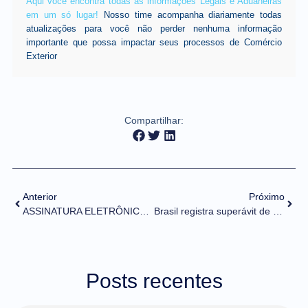
Aqui você encontra todas as informações Legais e Aduaneiras
em um só lugar!
Nosso time acompanha diariamente todas
atualizações para você não perder nenhuma informação
importante que possa impactar seus processos de Comércio
Exterior
Compartilhar:
Anterior
Próximo
ASSINATURA ELETRÔNICA: Exportadores e importadores poderão utilizar a Assinatura GOV.BR em serviço do Portal Único de Comércio Exterior
Brasil registra superávit de US$ 1,07 bi e corrente de comércio de US$ 11,176 bi
Posts recentes