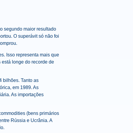
e o segundo maior resultado
rtou. O superávit só não foi
comprou.
es. Isso representa mais que
s está longe do recorde de
 bilhões. Tanto as
órica, em 1989. As
iária. As importações
 commodities (bens primários
entre Rússia e Ucrânia. A
do.