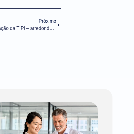
Próximo
Importação n° 004/2022 – Alteração da TIPI – arredondamento de alíquotas