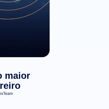
o maior
reiro
gisTeam