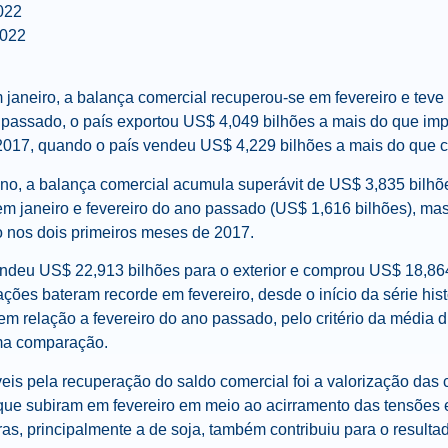
022
2022
em janeiro, a balança comercial recuperou-se em fevereiro e tev
passado, o país exportou US$ 4,049 bilhões a mais do que impo
 2017, quando o país vendeu US$ 4,229 bilhões a mais do que 
ano, a balança comercial acumula superávit de US$ 3,835 bilhõ
em janeiro e fevereiro do ano passado (US$ 1,616 bilhões), ma
o nos dois primeiros meses de 2017.
ndeu US$ 22,913 bilhões para o exterior e comprou US$ 18,864
ões bateram recorde em fevereiro, desde o início da série hist
 relação a fevereiro do ano passado, pelo critério da média d
a comparação.
eis pela recuperação do saldo comercial foi a valorização das
 que subiram em fevereiro em meio ao acirramento das tensões 
s, principalmente a de soja, também contribuiu para o resulta